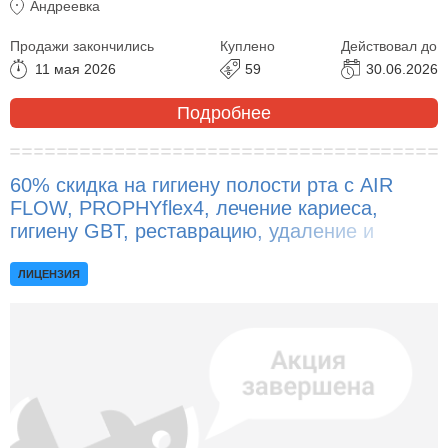
Андреевка
Продажи закончились
Куплено
Действовал до
11 мая 2026
59
30.06.2026
Подробнее
60% скидка на гигиену полости рта с AIR
FLOW, PROPHYflex4, лечение кариеса,
гигиену GBT, реставрацию, удаление и
отбеливание зубов, консультацию
пародонтолога!
ЛИЦЕНЗИЯ