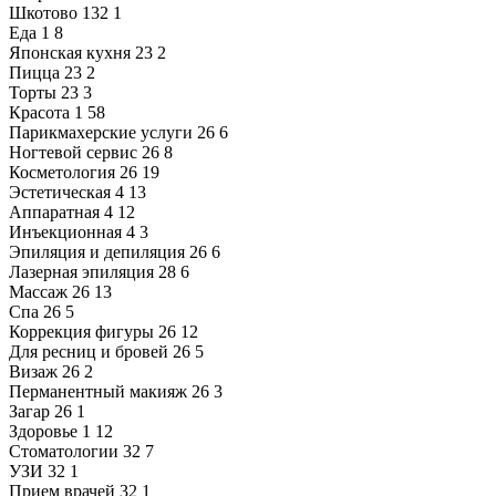
Шкотово
132
1
Еда
1
8
Японская кухня
23
2
Пицца
23
2
Торты
23
3
Красота
1
58
Парикмахерские услуги
26
6
Ногтевой сервис
26
8
Косметология
26
19
Эстетическая
4
13
Аппаратная
4
12
Инъекционная
4
3
Эпиляция и депиляция
26
6
Лазерная эпиляция
28
6
Массаж
26
13
Спа
26
5
Коррекция фигуры
26
12
Для ресниц и бровей
26
5
Визаж
26
2
Перманентный макияж
26
3
Загар
26
1
Здоровье
1
12
Стоматологии
32
7
УЗИ
32
1
Прием врачей
32
1