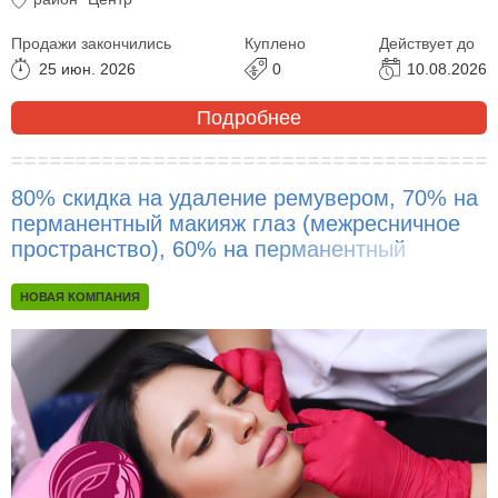
Продажи закончились
Куплено
Действует до
25 июн. 2026
0
10.08.2026
Подробнее
80% скидка на удаление ремувером, 70% на
перманентный макияж глаз (межресничное
пространство), 60% на перманентный
макияж бровей, губ, век, волосковую технику,
65% на перекрытие бровей, век, и другое!
НОВАЯ КОМПАНИЯ