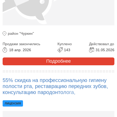
район "Чуркин"
Продажи закончились
Куплено
Действовал до
18 апр. 2026
143
31.05.2026
Подробнее
55% скидка на профессиональную гигиену
полости рта, реставрацию передних зубов,
консультацию пародонтолога,
плазмолифтинг, пародонтологическую
чистку на аппарате Vector Paro и другое!
ЛИЦЕНЗИЯ