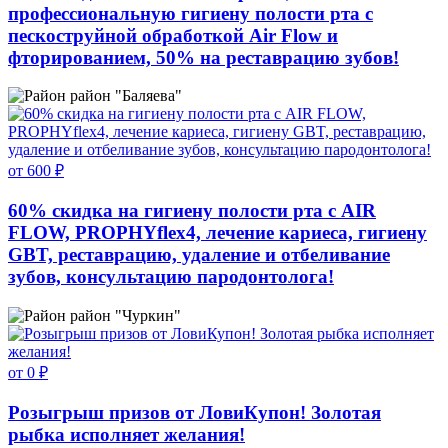
профессиональную гигиену полости рта с
пескоструйной обработкой Air Flow и
фторированием, 50% на реставрацию зубов!
район "Баляева"
от 600 ₽
60% скидка на гигиену полости рта с AIR
FLOW, PROPHYflex4, лечение кариеса, гигиену
GBT, реставрацию, удаление и отбеливание
зубов, консультацию пародонтолога!
район "Чуркин"
от 0 ₽
Розыгрыш призов от ЛовиКупон! Золотая
рыбка исполняет желания!