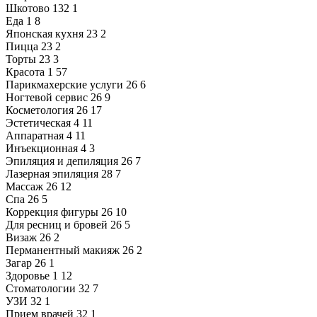
Шкотово
132
1
Еда
1
8
Японская кухня
23
2
Пицца
23
2
Торты
23
3
Красота
1
57
Парикмахерские услуги
26
6
Ногтевой сервис
26
9
Косметология
26
17
Эстетическая
4
11
Аппаратная
4
11
Инъекционная
4
3
Эпиляция и депиляция
26
7
Лазерная эпиляция
28
7
Массаж
26
12
Спа
26
5
Коррекция фигуры
26
10
Для ресниц и бровей
26
5
Визаж
26
2
Перманентный макияж
26
2
Загар
26
1
Здоровье
1
12
Стоматологии
32
7
УЗИ
32
1
Прием врачей
32
1