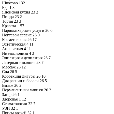
Шкотово
132
1
Еда
1
8
Японская кухня
23
2
Пицца
23
2
Торты
23
3
Красота
1
57
Парикмахерские услуги
26
6
Ногтевой сервис
26
9
Косметология
26
17
Эстетическая
4
11
Аппаратная
4
11
Инъекционная
4
3
Эпиляция и депиляция
26
7
Лазерная эпиляция
28
7
Массаж
26
12
Спа
26
5
Коррекция фигуры
26
10
Для ресниц и бровей
26
5
Визаж
26
2
Перманентный макияж
26
2
Загар
26
1
Здоровье
1
12
Стоматологии
32
7
УЗИ
32
1
Прием врачей
32
1