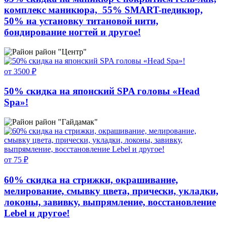
комплекс маникюра, 55% SMART-педикюр,
50% на установку титановой нити,
бондирование ногтей и другое!
район "Центр"
от 3500 ₽
50% скидка на японский SPA головы «Head
Spa»!
район "Гайдамак"
от 75 ₽
60% скидка на стрижки, окрашивание,
мелирование, смывку цвета, прически, укладки,
локоны, завивку, выпрямление, восстановление
Lebel и другое!