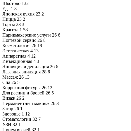
Шкотово
132
1
Еда
1
8
Японская кухня
23
2
Пицца
23
2
Торты
23
3
Красота
1
58
Парикмахерские услуги
26
6
Ногтевой сервис
26
8
Косметология
26
19
Эстетическая
4
13
Аппаратная
4
12
Инъекционная
4
3
Эпиляция и депиляция
26
6
Лазерная эпиляция
28
6
Массаж
26
13
Спа
26
5
Коррекция фигуры
26
12
Для ресниц и бровей
26
5
Визаж
26
2
Перманентный макияж
26
3
Загар
26
1
Здоровье
1
12
Стоматологии
32
7
УЗИ
32
1
Прием врачей
32
1