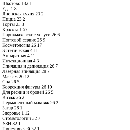
Шкотово
132
1
Еда
1
8
Японская кухня
23
2
Пицца
23
2
Торты
23
3
Красота
1
57
Парикмахерские услуги
26
6
Ногтевой сервис
26
9
Косметология
26
17
Эстетическая
4
11
Аппаратная
4
11
Инъекционная
4
3
Эпиляция и депиляция
26
7
Лазерная эпиляция
28
7
Массаж
26
12
Спа
26
5
Коррекция фигуры
26
10
Для ресниц и бровей
26
5
Визаж
26
2
Перманентный макияж
26
2
Загар
26
1
Здоровье
1
12
Стоматологии
32
7
УЗИ
32
1
Прием врачей
32
1