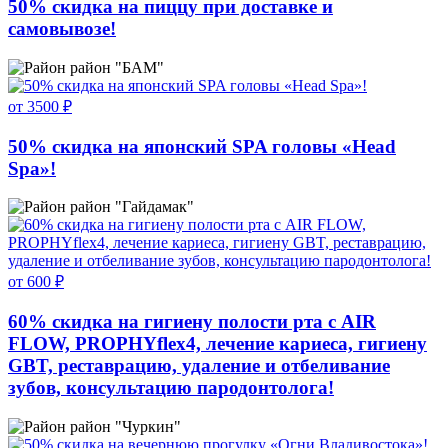
50% скидка на пиццу при доставке и
самовывозе!
район "БАМ"
от 3500 ₽
50% скидка на японский SPA головы «Head
Spa»!
район "Гайдамак"
от 600 ₽
60% скидка на гигиену полости рта с AIR
FLOW, PROPHYflex4, лечение кариеса, гигиену
GBT, реставрацию, удаление и отбеливание
зубов, консультацию пародонтолога!
район "Чуркин"