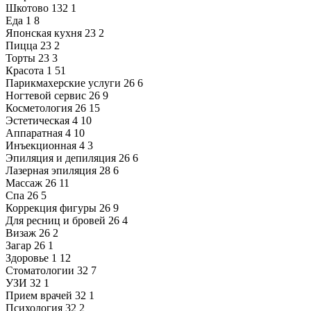
Шкотово
132
1
Еда
1
8
Японская кухня
23
2
Пицца
23
2
Торты
23
3
Красота
1
51
Парикмахерские услуги
26
6
Ногтевой сервис
26
9
Косметология
26
15
Эстетическая
4
10
Аппаратная
4
10
Инъекционная
4
3
Эпиляция и депиляция
26
6
Лазерная эпиляция
28
6
Массаж
26
11
Спа
26
5
Коррекция фигуры
26
9
Для ресниц и бровей
26
4
Визаж
26
2
Загар
26
1
Здоровье
1
12
Стоматологии
32
7
УЗИ
32
1
Прием врачей
32
1
Психология
32
2