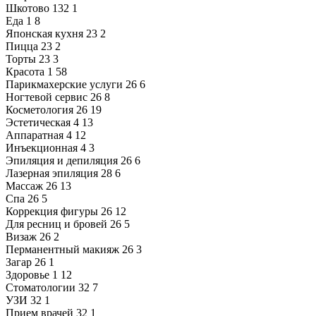
Шкотово
132
1
Еда
1
8
Японская кухня
23
2
Пицца
23
2
Торты
23
3
Красота
1
58
Парикмахерские услуги
26
6
Ногтевой сервис
26
8
Косметология
26
19
Эстетическая
4
13
Аппаратная
4
12
Инъекционная
4
3
Эпиляция и депиляция
26
6
Лазерная эпиляция
28
6
Массаж
26
13
Спа
26
5
Коррекция фигуры
26
12
Для ресниц и бровей
26
5
Визаж
26
2
Перманентный макияж
26
3
Загар
26
1
Здоровье
1
12
Стоматологии
32
7
УЗИ
32
1
Прием врачей
32
1