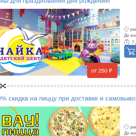
оны для празднования дня рождения!
ра
До ко
7 
от 250 ₽
0% скидка на пиццу при доставке и самовыво
ра
До ко