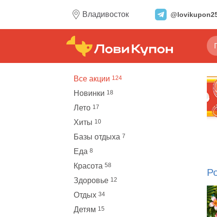
Владивосток
@lovikupon2
Все акции
124
Новинки
18
Лето
17
Хиты
10
Базы отдыха
7
Еда
8
Красота
58
Р
Здоровье
12
Отдых
34
Детям
15