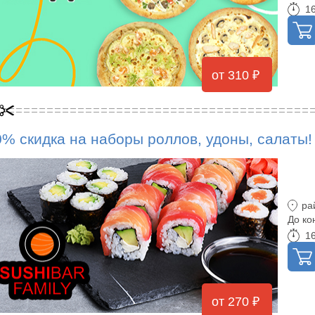
16
от 310 ₽
0% скидка на наборы роллов, удоны, салаты!
ра
До ко
16
от 270 ₽