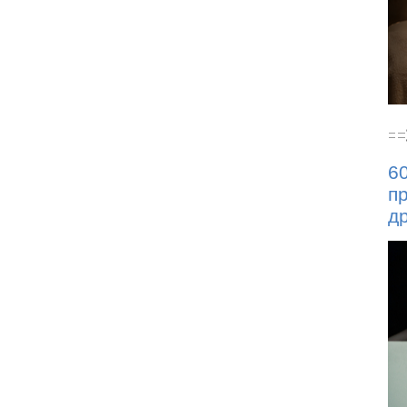
6
п
др