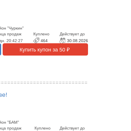
йон "Чуркин"
нца продаж
Куплено
Действует до
дн.
20:42:25
464
30.08.2026
Купить купон за 50 ₽
зе!
йон "БАМ"
нца продаж
Куплено
Действует до