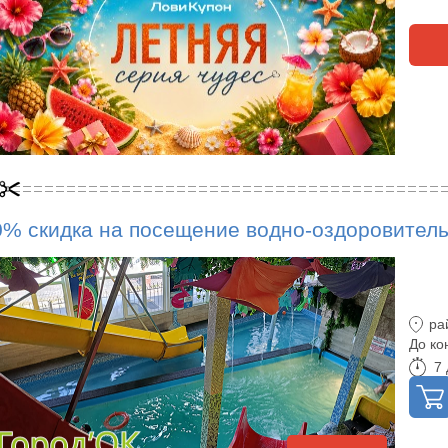
0% скидка на посещение водно-оздоровительн
ра
До ко
7 