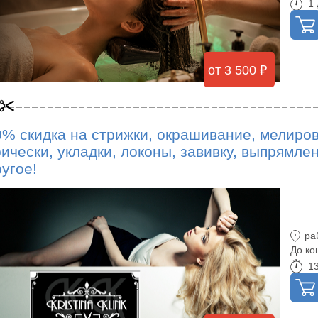
1 
от 3 500 ₽
0% скидка на стрижки, окрашивание, мелиров
рически, укладки, локоны, завивку, выпрямле
угое!
ра
До ко
13