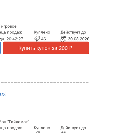
 Тигровое
нца продаж
Куплено
Действует до
дн.
20:42:25
46
30.08.2026
Купить купон за 200 ₽
a»!
йон "Гайдамак"
нца продаж
Куплено
Действует до