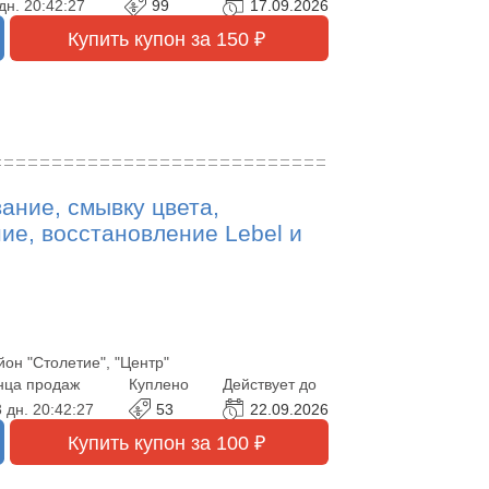
дн.
20:42:25
99
17.09.2026
Купить купон за 150 ₽
ание, смывку цвета,
ние, восстановление Lebel и
йон "Столетие", "Центр"
нца продаж
Куплено
Действует до
 дн.
20:42:25
53
22.09.2026
Купить купон за 100 ₽