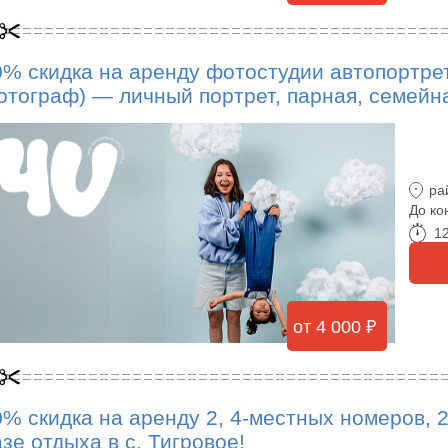
0% скидка на аренду фотостудии автопортре
отограф) — личный портрет, парная, семейна
ра
До ко
12
от 4 000 ₽
0% скидка на аренду 2, 4-местных номеров, 2
зе отдыха в с. Тигровое!