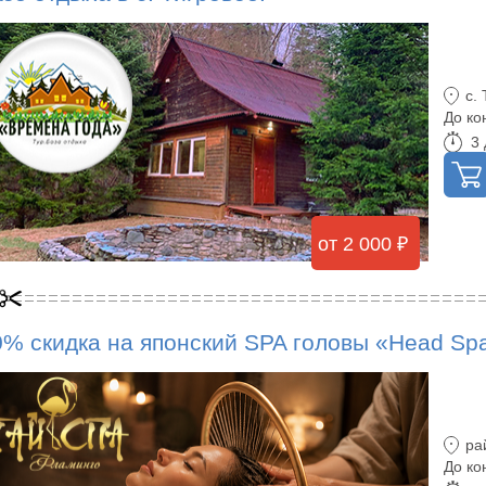
с.
До ко
3 
от 2 000 ₽
0% скидка на японский SPA головы «Head Sp
ра
До ко