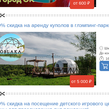
от 600 ₽
0% скидка на аренду куполов в глэмпинг-парк
Шк
До ко
16
от 5 000 ₽
0% скидка на посещение детского игрового ц