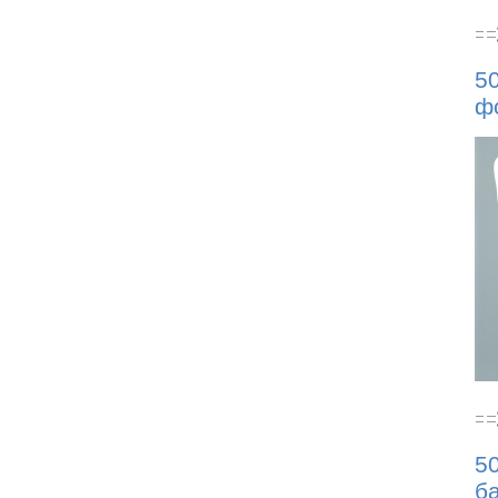
5
ф
5
ба