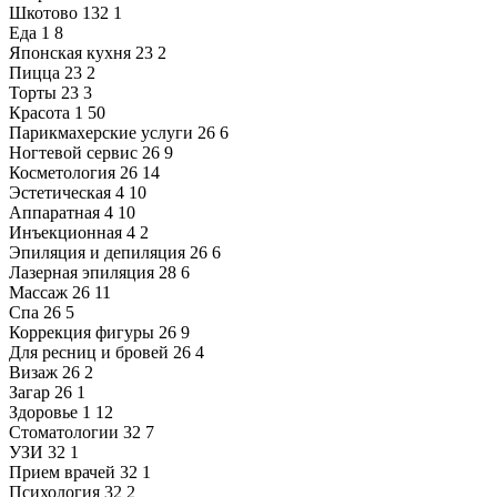
Шкотово
132
1
Еда
1
8
Японская кухня
23
2
Пицца
23
2
Торты
23
3
Красота
1
50
Парикмахерские услуги
26
6
Ногтевой сервис
26
9
Косметология
26
14
Эстетическая
4
10
Аппаратная
4
10
Инъекционная
4
2
Эпиляция и депиляция
26
6
Лазерная эпиляция
28
6
Массаж
26
11
Спа
26
5
Коррекция фигуры
26
9
Для ресниц и бровей
26
4
Визаж
26
2
Загар
26
1
Здоровье
1
12
Стоматологии
32
7
УЗИ
32
1
Прием врачей
32
1
Психология
32
2