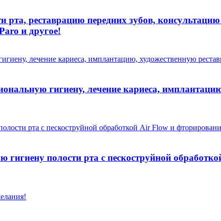
и рта, реставрацию передних зубов, консультацию
Paro и другое!
иональную гигиену, лечение кариеса, имплантацию
ю гигиену полости рта с пескоструйной обработко