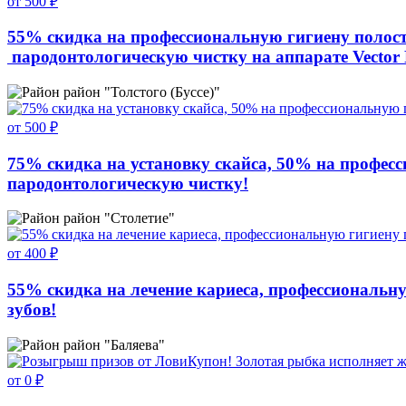
от 500 ₽
55% скидка на профессиональную гигиену полост
пародонтологическую чистку на аппарате Vector 
район "Толстого (Буссе)"
от 500 ₽
75% скидка на установку скайса, 50% на професс
пародонтологическую чистку!
район "Столетие"
от 400 ₽
55% скидка на лечение кариеса, профессиональну
зубов!
район "Баляева"
от 0 ₽