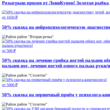
Розыгрыш призов от ЛовиКупон! Золотая рыбка 
от 1650 ₽
50% скидка на нейропсихологическую диагностик
район "Вторая речка"
от 500 ₽
50% скидка на лечение грибка ногтей пальцев обеи
пальцев ног, лечение ногтей одного пальца руки/
район "Столетие"
от 5000 ₽
50% скидка на первичный приём у психолога-кин
район "Столетие"