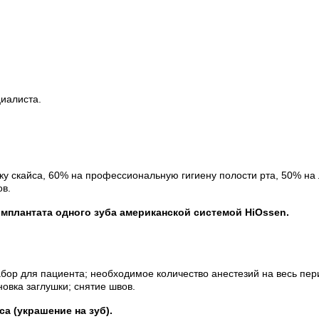
иалиста.
овку скайса, 60% на профессиональную гигиену полости рта, 50% 
ов.
имплантата одного зуба американской системой HiOssen.
абор для пациента;
необходимое количество анестезий на весь пе
новка заглушки;
снятие швов.
са (украшение на зуб).