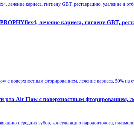
PROPHYflex4, лечение кариеса, гигиену GBT, реста
 рта Air Flow с поверхностным фторированием, ле