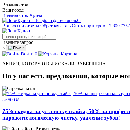
Владивосток
Ваш город
Владивосток
Артём
@lovikupon25
Вопросы и ответы
Обратная связь
Стать партнером
+7 800 775-
Введите запрос
×
Войти
0
Корзина
АКЦИЯ, КОТОРУЮ ВЫ ИСКАЛИ, ЗАВЕРШЕНА
Но у нас есть предложения, которые мо
от 500 ₽
75% скидка на установку скайса, 50% на професс
пародонтологическую чистку, удаление зубов!
район "Вторая речка"