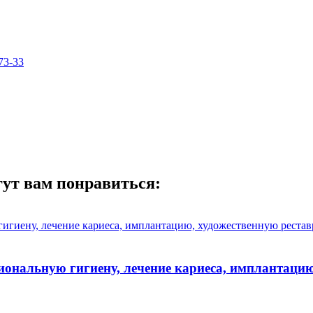
73-33
гут вам понравиться:
иональную гигиену, лечение кариеса, имплантацию