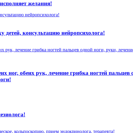
исполняет желания!
у детей, консультацию нейропсихолога!
х ног, обеих рук, лечение грибка ногтей пальцев 
ноги!
езиолога!