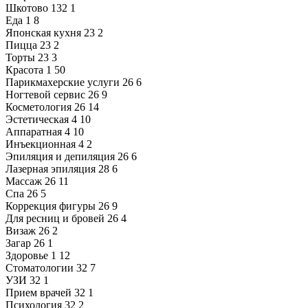
Шкотово
132
1
Еда
1
8
Японская кухня
23
2
Пицца
23
2
Торты
23
3
Красота
1
50
Парикмахерские услуги
26
6
Ногтевой сервис
26
9
Косметология
26
14
Эстетическая
4
10
Аппаратная
4
10
Инъекционная
4
2
Эпиляция и депиляция
26
6
Лазерная эпиляция
28
6
Массаж
26
11
Спа
26
5
Коррекция фигуры
26
9
Для ресниц и бровей
26
4
Визаж
26
2
Загар
26
1
Здоровье
1
12
Стоматологии
32
7
УЗИ
32
1
Прием врачей
32
1
Психология
32
2