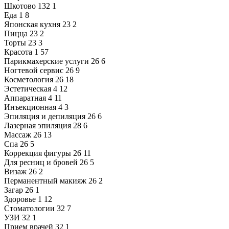
Шкотово
132
1
Еда
1
8
Японская кухня
23
2
Пицца
23
2
Торты
23
3
Красота
1
57
Парикмахерские услуги
26
6
Ногтевой сервис
26
9
Косметология
26
18
Эстетическая
4
12
Аппаратная
4
11
Инъекционная
4
3
Эпиляция и депиляция
26
6
Лазерная эпиляция
28
6
Массаж
26
13
Спа
26
5
Коррекция фигуры
26
11
Для ресниц и бровей
26
5
Визаж
26
2
Перманентный макияж
26
2
Загар
26
1
Здоровье
1
12
Стоматологии
32
7
УЗИ
32
1
Прием врачей
32
1