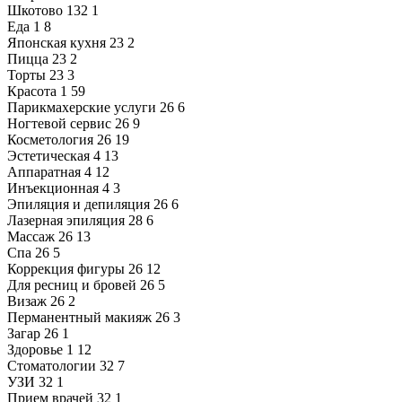
Шкотово
132
1
Еда
1
8
Японская кухня
23
2
Пицца
23
2
Торты
23
3
Красота
1
59
Парикмахерские услуги
26
6
Ногтевой сервис
26
9
Косметология
26
19
Эстетическая
4
13
Аппаратная
4
12
Инъекционная
4
3
Эпиляция и депиляция
26
6
Лазерная эпиляция
28
6
Массаж
26
13
Спа
26
5
Коррекция фигуры
26
12
Для ресниц и бровей
26
5
Визаж
26
2
Перманентный макияж
26
3
Загар
26
1
Здоровье
1
12
Стоматологии
32
7
УЗИ
32
1
Прием врачей
32
1