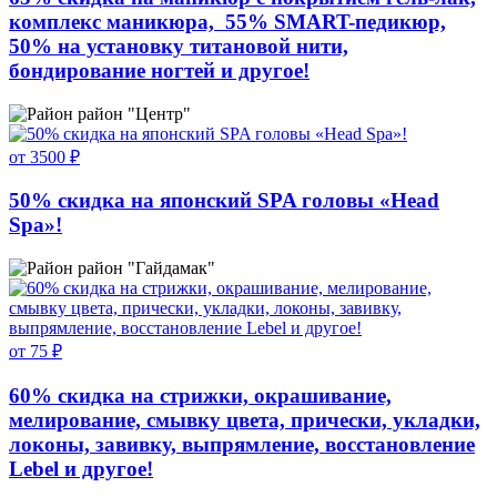
комплекс маникюра, 55% SMART-педикюр,
50% на установку титановой нити,
бондирование ногтей и другое!
район "Центр"
от 3500 ₽
50% скидка на японский SPA головы «Head
Spa»!
район "Гайдамак"
от 75 ₽
60% скидка на стрижки, окрашивание,
мелирование, смывку цвета, прически, укладки,
локоны, завивку, выпрямление, восстановление
Lebel и другое!