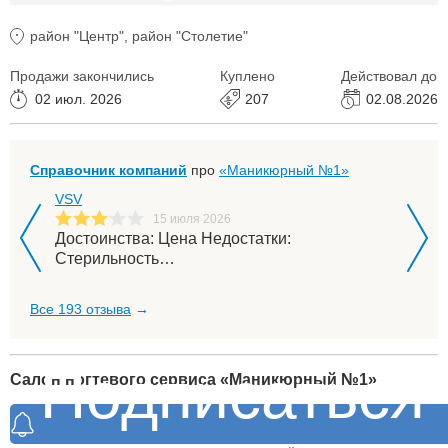
район "Центр", район "Столетие"
Продажи закончились
Куплено
Действовал до
02 июл. 2026
207
02.08.2026
Справочник компаний
про
«Маникюрный №1»
VSV
Лидия
15 июля 2026
р!
Достоинства: Цена Недостатки:
Недост
Стерильность…
выпол
Все 193 отзыва
→
Подписаться
Салон ногтевого сервиса «Маникюрный №1»