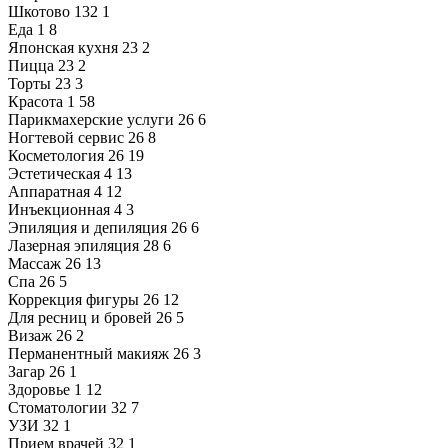
Шкотово
132
1
Еда
1
8
Японская кухня
23
2
Пицца
23
2
Торты
23
3
Красота
1
58
Парикмахерские услуги
26
6
Ногтевой сервис
26
8
Косметология
26
19
Эстетическая
4
13
Аппаратная
4
12
Инъекционная
4
3
Эпиляция и депиляция
26
6
Лазерная эпиляция
28
6
Массаж
26
13
Спа
26
5
Коррекция фигуры
26
12
Для ресниц и бровей
26
5
Визаж
26
2
Перманентный макияж
26
3
Загар
26
1
Здоровье
1
12
Стоматологии
32
7
УЗИ
32
1
Прием врачей
32
1