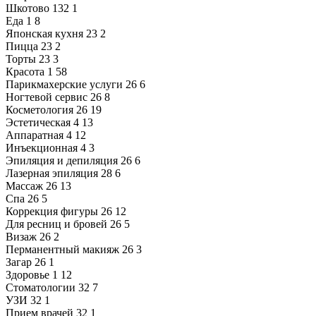
Шкотово
132
1
Еда
1
8
Японская кухня
23
2
Пицца
23
2
Торты
23
3
Красота
1
58
Парикмахерские услуги
26
6
Ногтевой сервис
26
8
Косметология
26
19
Эстетическая
4
13
Аппаратная
4
12
Инъекционная
4
3
Эпиляция и депиляция
26
6
Лазерная эпиляция
28
6
Массаж
26
13
Спа
26
5
Коррекция фигуры
26
12
Для ресниц и бровей
26
5
Визаж
26
2
Перманентный макияж
26
3
Загар
26
1
Здоровье
1
12
Стоматологии
32
7
УЗИ
32
1
Прием врачей
32
1