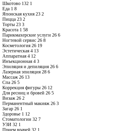
Шкотово
132
1
Еда
1
8
Японская кухня
23
2
Пицца
23
2
Торты
23
3
Красота
1
58
Парикмахерские услуги
26
6
Ногтевой сервис
26
8
Косметология
26
19
Эстетическая
4
13
Аппаратная
4
12
Инъекционная
4
3
Эпиляция и депиляция
26
6
Лазерная эпиляция
28
6
Массаж
26
13
Спа
26
5
Коррекция фигуры
26
12
Для ресниц и бровей
26
5
Визаж
26
2
Перманентный макияж
26
3
Загар
26
1
Здоровье
1
12
Стоматологии
32
7
УЗИ
32
1
Прием врачей
32
1