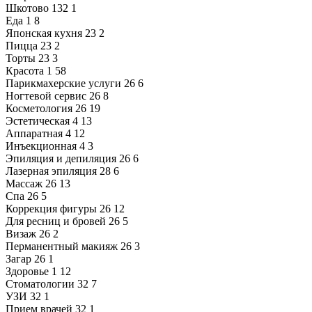
Шкотово
132
1
Еда
1
8
Японская кухня
23
2
Пицца
23
2
Торты
23
3
Красота
1
58
Парикмахерские услуги
26
6
Ногтевой сервис
26
8
Косметология
26
19
Эстетическая
4
13
Аппаратная
4
12
Инъекционная
4
3
Эпиляция и депиляция
26
6
Лазерная эпиляция
28
6
Массаж
26
13
Спа
26
5
Коррекция фигуры
26
12
Для ресниц и бровей
26
5
Визаж
26
2
Перманентный макияж
26
3
Загар
26
1
Здоровье
1
12
Стоматологии
32
7
УЗИ
32
1
Прием врачей
32
1