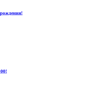
 рождения!
00!