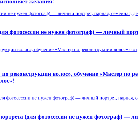
исполняет желания!
ля фотосессии не нужен фотограф) — личный портр
по реконструкции волос», обучение «Мастер по ре
лос»!
портрета (для фотосессии не нужен фотограф) — ли