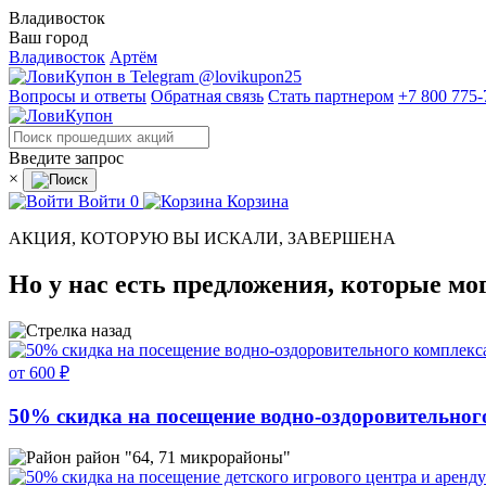
Владивосток
Ваш город
Владивосток
Артём
@lovikupon25
Вопросы и ответы
Обратная связь
Стать партнером
+7 800 775-
Введите запрос
×
Войти
0
Корзина
АКЦИЯ, КОТОРУЮ ВЫ ИСКАЛИ, ЗАВЕРШЕНА
Но у нас есть предложения, которые мо
от 600 ₽
50% скидка на посещение водно-оздоровительного
район "64, 71 микрорайоны"