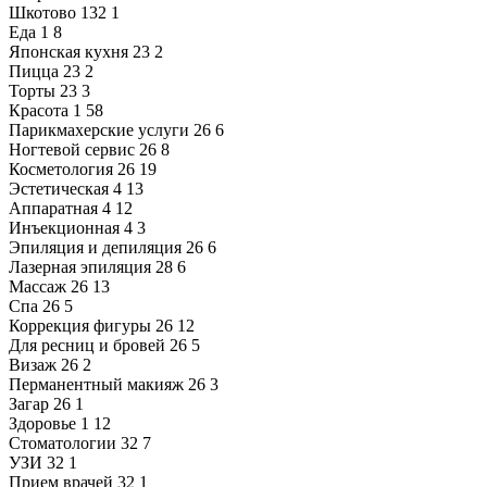
Шкотово
132
1
Еда
1
8
Японская кухня
23
2
Пицца
23
2
Торты
23
3
Красота
1
58
Парикмахерские услуги
26
6
Ногтевой сервис
26
8
Косметология
26
19
Эстетическая
4
13
Аппаратная
4
12
Инъекционная
4
3
Эпиляция и депиляция
26
6
Лазерная эпиляция
28
6
Массаж
26
13
Спа
26
5
Коррекция фигуры
26
12
Для ресниц и бровей
26
5
Визаж
26
2
Перманентный макияж
26
3
Загар
26
1
Здоровье
1
12
Стоматологии
32
7
УЗИ
32
1
Прием врачей
32
1