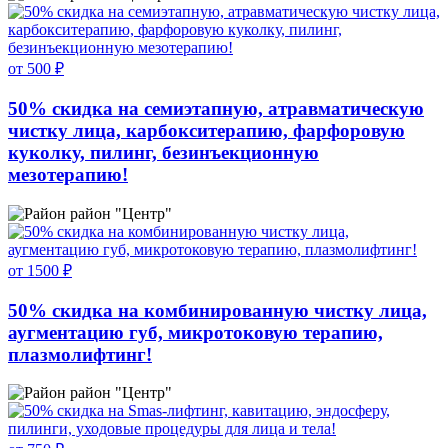
от 500 ₽
50% скидка на семиэтапную, атравматическую
чистку лица, карбокситерапию, фарфоровую
куколку, пилинг, безинъекционную
мезотерапию!
район "Центр"
от 1500 ₽
50% скидка на комбинированную чистку лица,
аугментацию губ, микротоковую терапию,
плазмолифтинг!
район "Центр"