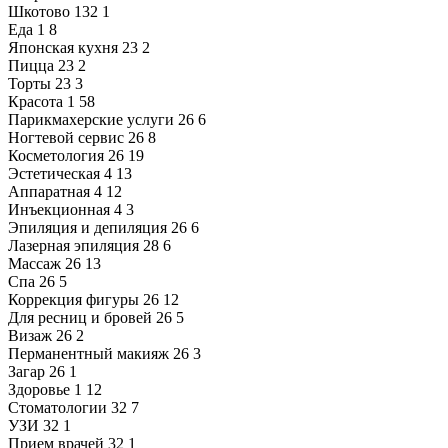
Шкотово
132
1
Еда
1
8
Японская кухня
23
2
Пицца
23
2
Торты
23
3
Красота
1
58
Парикмахерские услуги
26
6
Ногтевой сервис
26
8
Косметология
26
19
Эстетическая
4
13
Аппаратная
4
12
Инъекционная
4
3
Эпиляция и депиляция
26
6
Лазерная эпиляция
28
6
Массаж
26
13
Спа
26
5
Коррекция фигуры
26
12
Для ресниц и бровей
26
5
Визаж
26
2
Перманентный макияж
26
3
Загар
26
1
Здоровье
1
12
Стоматологии
32
7
УЗИ
32
1
Прием врачей
32
1