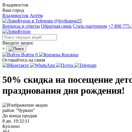
Владивосток
Ваш город
Владивосток
Артём
@lovikupon25
Вопросы и ответы
Обратная связь
Стать партнером
+7 800 775-
Введите запрос
×
Войти
0
Корзина
Оставайтесь на связи
50% скидка на посещение детс
празднования дня рождения!
район "Чуркин"
До конца продаж
8 дн.
19:32:11
Куплено
464