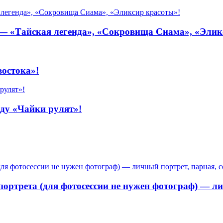
 — «Тайская легенда», «Сокровища Сиама», «Элик
остока»!
оду «Чайки рулят»!
портрета (для фотосессии не нужен фотограф) — ли