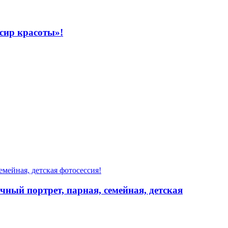
сир красоты»!
чный портрет, парная, семейная, детская