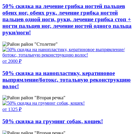
50% скидка на лечение грибка ногтей пальцев
обеих ног, обеих рук, лечение грибка ногтей
пальцев одной ноги, руки, лечение грибка стоп +
ногти пальцев ног, лечение ногтей одного пальца
руки/ноги!
район "Столетие"
от 2000 ₽
50% скидка на нанопластику, кератиновое
выпрямление/ботокс, тотальную реконструкцию
волос!
район "Вторая речка"
от 1325 ₽
50% скидка на груминг собак, кошек!
район "Вторая речка"