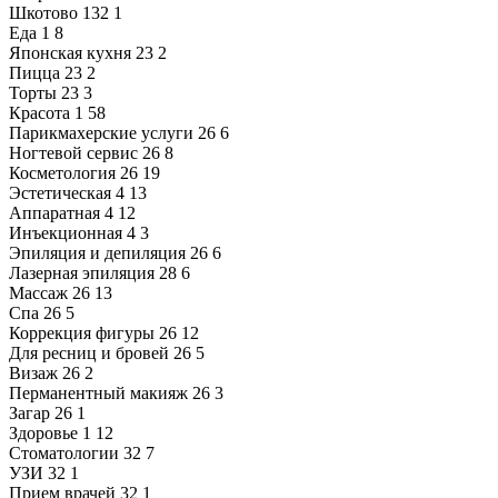
Шкотово
132
1
Еда
1
8
Японская кухня
23
2
Пицца
23
2
Торты
23
3
Красота
1
58
Парикмахерские услуги
26
6
Ногтевой сервис
26
8
Косметология
26
19
Эстетическая
4
13
Аппаратная
4
12
Инъекционная
4
3
Эпиляция и депиляция
26
6
Лазерная эпиляция
28
6
Массаж
26
13
Спа
26
5
Коррекция фигуры
26
12
Для ресниц и бровей
26
5
Визаж
26
2
Перманентный макияж
26
3
Загар
26
1
Здоровье
1
12
Стоматологии
32
7
УЗИ
32
1
Прием врачей
32
1