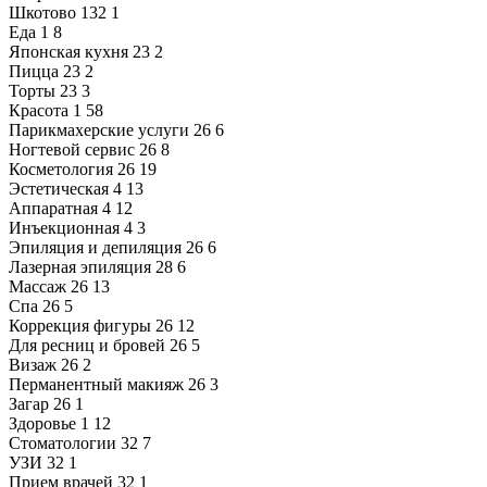
Шкотово
132
1
Еда
1
8
Японская кухня
23
2
Пицца
23
2
Торты
23
3
Красота
1
58
Парикмахерские услуги
26
6
Ногтевой сервис
26
8
Косметология
26
19
Эстетическая
4
13
Аппаратная
4
12
Инъекционная
4
3
Эпиляция и депиляция
26
6
Лазерная эпиляция
28
6
Массаж
26
13
Спа
26
5
Коррекция фигуры
26
12
Для ресниц и бровей
26
5
Визаж
26
2
Перманентный макияж
26
3
Загар
26
1
Здоровье
1
12
Стоматологии
32
7
УЗИ
32
1
Прием врачей
32
1