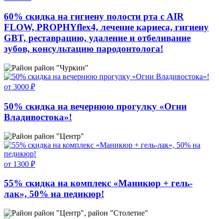
60% скидка на гигиену полости рта с AIR
FLOW, PROPHYflex4, лечение кариеса, гигиену
GBT, реставрацию, удаление и отбеливание
зубов, консультацию пародонтолога!
район "Чуркин"
от 3000 ₽
50% скидка на вечернюю прогулку «Огни
Владивостока»!
район "Центр"
от 1300 ₽
55% скидка на комплекс «Маникюр + гель-
лак», 50% на педикюр!
район "Центр", район "Столетие"