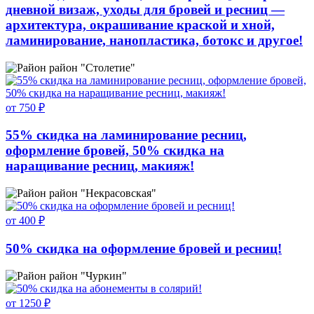
дневной визаж, уходы для бровей и ресниц —
архитектура, окрашивание краской и хной,
ламинирование, нанопластика, ботокс и другое!
район "Столетие"
от 750 ₽
55% скидка на ламинирование ресниц,
оформление бровей, 50% скидка на
наращивание ресниц, макияж!
район "Некрасовская"
от 400 ₽
50% скидка на оформление бровей и ресниц!
район "Чуркин"
от 1250 ₽