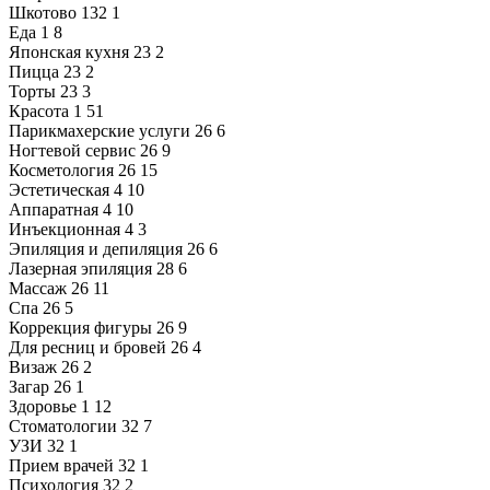
Шкотово
132
1
Еда
1
8
Японская кухня
23
2
Пицца
23
2
Торты
23
3
Красота
1
51
Парикмахерские услуги
26
6
Ногтевой сервис
26
9
Косметология
26
15
Эстетическая
4
10
Аппаратная
4
10
Инъекционная
4
3
Эпиляция и депиляция
26
6
Лазерная эпиляция
28
6
Массаж
26
11
Спа
26
5
Коррекция фигуры
26
9
Для ресниц и бровей
26
4
Визаж
26
2
Загар
26
1
Здоровье
1
12
Стоматологии
32
7
УЗИ
32
1
Прием врачей
32
1
Психология
32
2