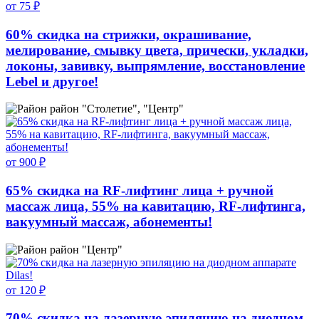
от 75 ₽
60% скидка на стрижки, окрашивание,
мелирование, смывку цвета, прически, укладки,
локоны, завивку, выпрямление, восстановление
Lebel и другое!
район "Столетие", "Центр"
от 900 ₽
65% скидка на RF-лифтинг лица + ручной
массаж лица, 55% на кавитацию, RF-лифтинга,
вакуумный массаж, абонементы!
район "Центр"
от 120 ₽
70% скидка на лазерную эпиляцию на диодном