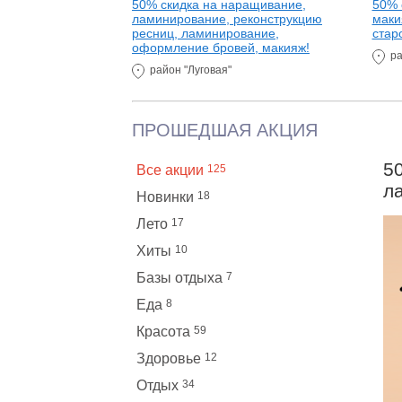
ерманентный
50% скидка на наращивание,
50% 
б, век, коррекцию
ламинирование, реконструкцию
маки
акияжа!
ресниц, ламинирование,
стар
оформление бровей, макияж!
ра
район "Луговая"
ПРОШЕДШАЯ АКЦИЯ
5
Все акции
125
л
Новинки
18
Лето
17
Хиты
10
Базы отдыха
7
Еда
8
Красота
59
Здоровье
12
Отдых
34