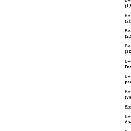
Вм
(1
Вм
(2
Вм
(2
Вм
(3
Вм
Го
Вм
ре
Вм
(у
Бр
Вм
бр