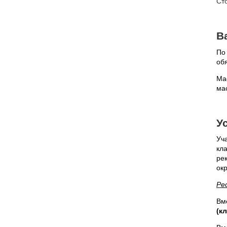
Ст
В
По
об
Ма
ма
У
Уч
кла
ре
ок
Ре
Вм
(к