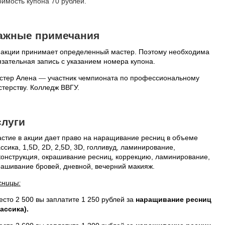
оимость купона 70 рублей.
ажные примечания
 акции принимает определенный мастер. Поэтому необходима
язательная запись с указанием номера купона.
стер Алена
—
участник чемпионата по профессиональному
стерству. Колледж ВВГУ.
слуги
астие в акции дает право на наращивание ресниц в объеме
ссика, 1,5D, 2D, 2,5D, 3D, голливуд, ламинирование,
конструкция, окрашивание ресниц, коррекцию, ламинирование,
рашивание бровей, дневной, вечерний макияж.
сницы:
есто 2 500 вы заплатите 1 250 рублей за
наращивание ресниц
лассика).