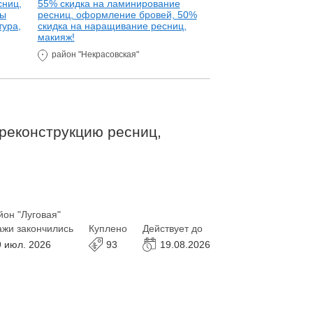
сниц,
55% скидка на ламинирование
50% скидка на оф
ды
ресниц, оформление бровей, 50%
и ресниц!
тура,
скидка на наращивание ресниц,
район "Чуркин"
макияж!
район "Некрасовская"
реконструкцию ресниц,
йон "Луговая"
жи закончились
Куплено
Действует до
9 июл. 2026
93
19.08.2026