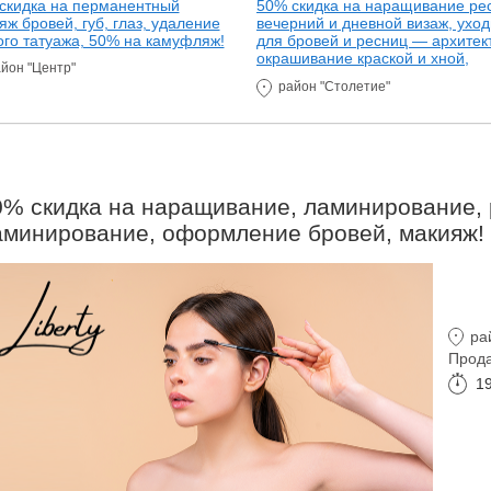
скидка на перманентный
50% скидка на наращивание ре
яж бровей, губ, глаз, удаление
вечерний и дневной визаж, ухо
ого татуажа, 50% на камуфляж!
для бровей и ресниц — архитек
окрашивание краской и хной,
йон "Центр"
ламинирование, нанопластика,
район "Столетие"
ботокс и другое!
0% скидка на наращивание, ламинирование, 
аминирование, оформление бровей, макияж!
ра
Прода
1