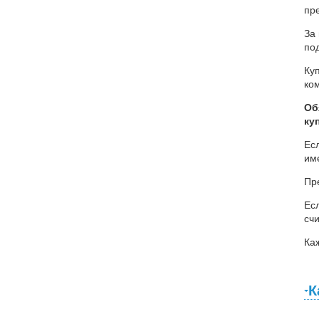
пр
За
по
Ку
ко
Об
ку
Ес
им
Пр
Ес
сч
Ка
К