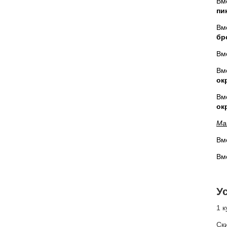
Вм
пи
Вм
бр
Вм
Вм
ок
Вм
ок
Ма
Вм
Вм
У
1 к
Ск