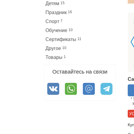
Детям
15
Праздник
16
Спорт
7
Обучение
10
Наталья
3 февраля 2023
Сертификаты
11
лон, уютная
Достоинства: Нет Недостатки:
овое
Некачественно Комментарий:
Другое
10
Здравствуйте, вот как вчера сделали
Товары
1
ремонт одного…
Оставайтесь на связи
Са
*
У
Ку