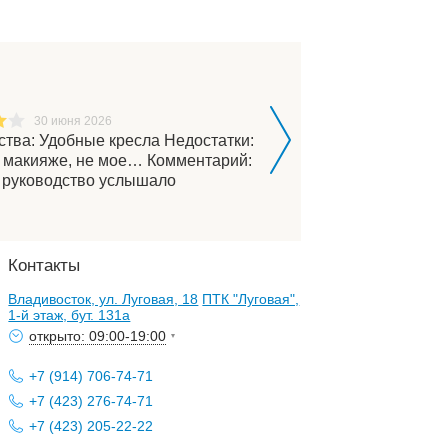
Дарья
30 июня 2026
25 июня 2026
ства: Удобные кресла Недостатки:
Комментарий: Ходила по 
 макияже, не мое… Комментарий:
мастер провела процеду
 руководство услышало
аккуратно, безболезнен
е…
Контакты
Владивосток, ул. Луговая, 18
ПТК "Луговая",
1-й этаж, бут. 131а
открыто: 09:00-19:00
+7 (914) 706-74-71
+7 (423) 276-74-71
+7 (423) 205-22-22