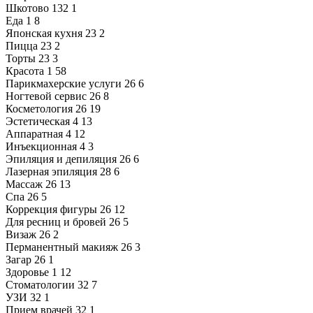
Шкотово
132
1
Еда
1
8
Японская кухня
23
2
Пицца
23
2
Торты
23
3
Красота
1
58
Парикмахерские услуги
26
6
Ногтевой сервис
26
8
Косметология
26
19
Эстетическая
4
13
Аппаратная
4
12
Инъекционная
4
3
Эпиляция и депиляция
26
6
Лазерная эпиляция
28
6
Массаж
26
13
Спа
26
5
Коррекция фигуры
26
12
Для ресниц и бровей
26
5
Визаж
26
2
Перманентный макияж
26
3
Загар
26
1
Здоровье
1
12
Стоматологии
32
7
УЗИ
32
1
Прием врачей
32
1