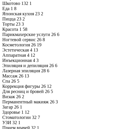
Шкотово
132
1
Еда
1
8
Японская кухня
23
2
Пицца
23
2
Торты
23
3
Красота
1
58
Парикмахерские услуги
26
6
Ногтевой сервис
26
8
Косметология
26
19
Эстетическая
4
13
Аппаратная
4
12
Инъекционная
4
3
Эпиляция и депиляция
26
6
Лазерная эпиляция
28
6
Массаж
26
13
Спа
26
5
Коррекция фигуры
26
12
Для ресниц и бровей
26
5
Визаж
26
2
Перманентный макияж
26
3
Загар
26
1
Здоровье
1
12
Стоматологии
32
7
УЗИ
32
1
Прием врачей
32
1