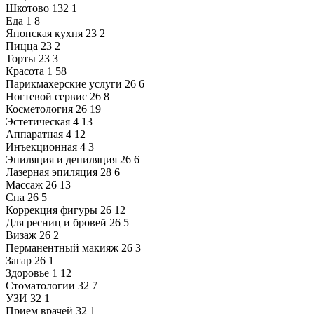
Шкотово
132
1
Еда
1
8
Японская кухня
23
2
Пицца
23
2
Торты
23
3
Красота
1
58
Парикмахерские услуги
26
6
Ногтевой сервис
26
8
Косметология
26
19
Эстетическая
4
13
Аппаратная
4
12
Инъекционная
4
3
Эпиляция и депиляция
26
6
Лазерная эпиляция
28
6
Массаж
26
13
Спа
26
5
Коррекция фигуры
26
12
Для ресниц и бровей
26
5
Визаж
26
2
Перманентный макияж
26
3
Загар
26
1
Здоровье
1
12
Стоматологии
32
7
УЗИ
32
1
Прием врачей
32
1