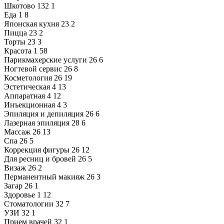
Шкотово
132
1
Еда
1
8
Японская кухня
23
2
Пицца
23
2
Торты
23
3
Красота
1
58
Парикмахерские услуги
26
6
Ногтевой сервис
26
8
Косметология
26
19
Эстетическая
4
13
Аппаратная
4
12
Инъекционная
4
3
Эпиляция и депиляция
26
6
Лазерная эпиляция
28
6
Массаж
26
13
Спа
26
5
Коррекция фигуры
26
12
Для ресниц и бровей
26
5
Визаж
26
2
Перманентный макияж
26
3
Загар
26
1
Здоровье
1
12
Стоматологии
32
7
УЗИ
32
1
Прием врачей
32
1