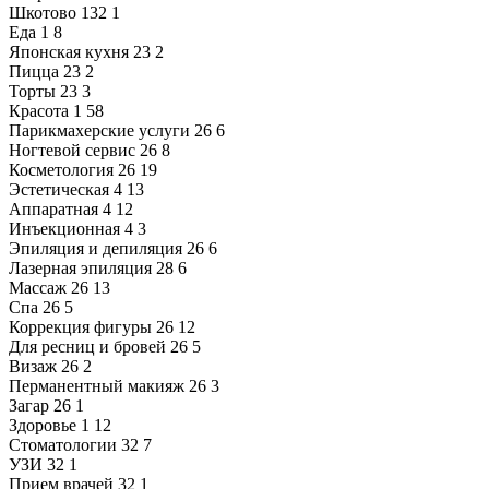
Шкотово
132
1
Еда
1
8
Японская кухня
23
2
Пицца
23
2
Торты
23
3
Красота
1
58
Парикмахерские услуги
26
6
Ногтевой сервис
26
8
Косметология
26
19
Эстетическая
4
13
Аппаратная
4
12
Инъекционная
4
3
Эпиляция и депиляция
26
6
Лазерная эпиляция
28
6
Массаж
26
13
Спа
26
5
Коррекция фигуры
26
12
Для ресниц и бровей
26
5
Визаж
26
2
Перманентный макияж
26
3
Загар
26
1
Здоровье
1
12
Стоматологии
32
7
УЗИ
32
1
Прием врачей
32
1