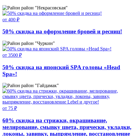
район "Некрасовская"
от 400 ₽
50% скидка на оформление бровей и ресниц!
район "Чуркин"
от 3500 ₽
50% скидка на японский SPA головы «Head
Spa»!
район "Гайдамак"
от 75 ₽
60% скидка на стрижки, окрашивание,
мелирование, смывку цвета, прически, укладки,
локоны, завивку, выпрямление, восстановление