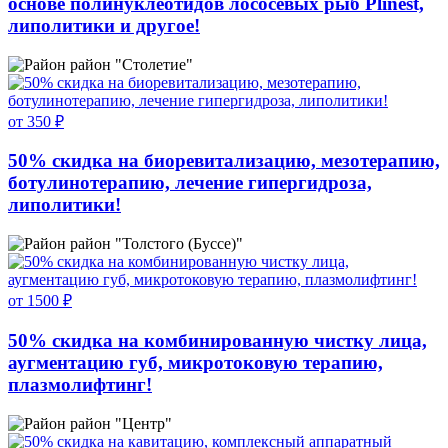
основе полинуклеотидов лососевых рыб Plinest,
липолитики и другое!
район "Столетие"
от 350 ₽
50% скидка на биоревитализацию, мезотерапию,
ботулинотерапию, лечение гипергидроза,
липолитики!
район "Толстого (Буссе)"
от 1500 ₽
50% скидка на комбинированную чистку лица,
аугментацию губ, микротоковую терапию,
плазмолифтинг!
район "Центр"