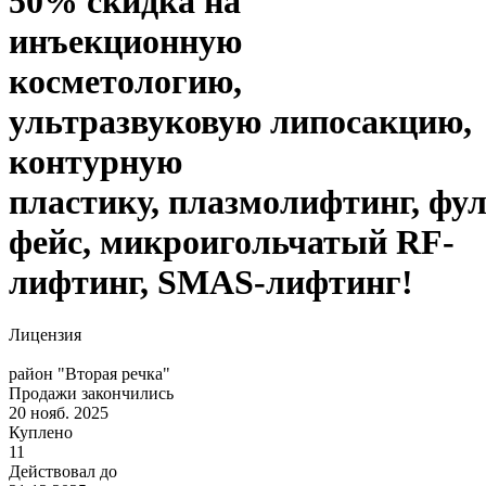
50% скидка на
инъекционную
косметологию,
ультразвуковую липосакцию,
контурную
пластику, плазмолифтинг, фу
фейс, микроигольчатый RF-
лифтинг, SMAS-лифтинг!
Лицензия
район "Вторая речка"
Продажи закончились
20 нояб. 2025
Куплено
11
Действовал до