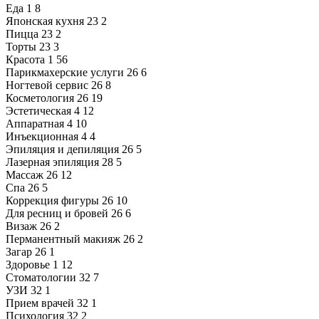
Еда
1
8
Японская кухня
23
2
Пицца
23
2
Торты
23
3
Красота
1
56
Парикмахерские услуги
26
6
Ногтевой сервис
26
8
Косметология
26
19
Эстетическая
4
12
Аппаратная
4
10
Инъекционная
4
4
Эпиляция и депиляция
26
5
Лазерная эпиляция
28
5
Массаж
26
12
Спа
26
5
Коррекция фигуры
26
10
Для ресниц и бровей
26
6
Визаж
26
2
Перманентный макияж
26
2
Загар
26
1
Здоровье
1
12
Стоматологии
32
7
УЗИ
32
1
Прием врачей
32
1
Психология
32
2