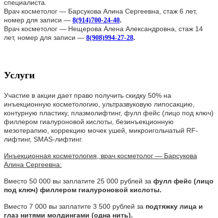
специалиста.
Врач косметолог — Барсукова Алина Сергеевна, стаж 6 лет,
номер для записи —
8(914)700-24-40
.
Врач косметолог — Нещерова Алена Александровна, стаж 14
лет, номер для записи —
8(908)994-27-28
.
Услуги
Участие в акции дает право получить скидку 50% на
инъекционную косметологию, ультразвуковую липосакцию,
контурную пластику, плазмолифтинг, фулл фейс (лицо под ключ)
филлером гиалуроновой кислоты,
безинъекционную
мезотерапию, коррекцию мочек ушей, микроигольчатый RF-
лифтинг, SMAS-лифтинг.
Инъекционная косметология, врач косметолог — Барсукова
Алина Сергеевна:
Вместо 50 000 вы заплатите 25 000 рублей за
фулл фейс (лицо
под ключ) филлером гиалуроновой кислоты.
Вместо 7 000 вы заплатите 3 500 рублей за
подтяжку лица и
глаз нитями молдингами (одна нить).