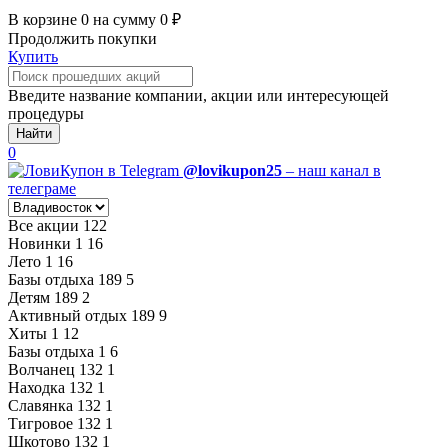
В корзине
0
на сумму
0
₽
Продолжить покупки
Купить
Введите название компании, акции или интересующей
процедуры
Найти
0
@lovikupon25
– наш канал в
телеграме
Все акции
122
Новинки
1
16
Лето
1
16
Базы отдыха
189
5
Детям
189
2
Активный отдых
189
9
Хиты
1
12
Базы отдыха
1
6
Волчанец
132
1
Находка
132
1
Славянка
132
1
Тигровое
132
1
Шкотово
132
1