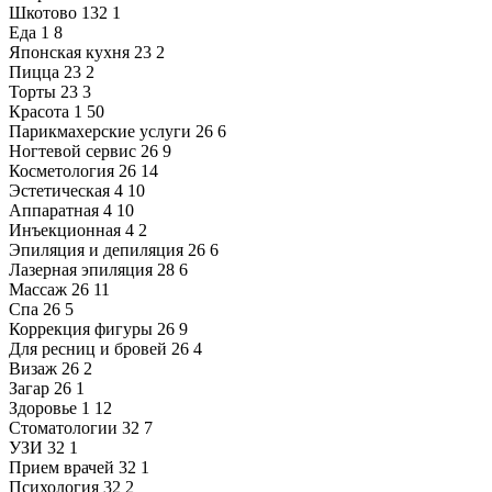
Шкотово
132
1
Еда
1
8
Японская кухня
23
2
Пицца
23
2
Торты
23
3
Красота
1
50
Парикмахерские услуги
26
6
Ногтевой сервис
26
9
Косметология
26
14
Эстетическая
4
10
Аппаратная
4
10
Инъекционная
4
2
Эпиляция и депиляция
26
6
Лазерная эпиляция
28
6
Массаж
26
11
Спа
26
5
Коррекция фигуры
26
9
Для ресниц и бровей
26
4
Визаж
26
2
Загар
26
1
Здоровье
1
12
Стоматологии
32
7
УЗИ
32
1
Прием врачей
32
1
Психология
32
2