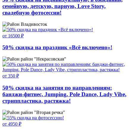
семейную, детскую, парную, Love Story,
свадебную фотосессии!
Владивосток
от 16500 ₽
50% скидка на праздник «Всё включено»!
район "Некрасовская"
от 350 ₽
50% скидка на занятия по направлениям:
банджи-фитнес, Jumping, Pole Dance, Lady Vibe,
стриппластика, растяжка!
район "Вторая речка"
от 4950 ₽