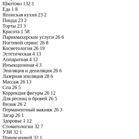
Шкотово
132
1
Еда
1
8
Японская кухня
23
2
Пицца
23
2
Торты
23
3
Красота
1
58
Парикмахерские услуги
26
6
Ногтевой сервис
26
8
Косметология
26
19
Эстетическая
4
13
Аппаратная
4
12
Инъекционная
4
3
Эпиляция и депиляция
26
6
Лазерная эпиляция
28
6
Массаж
26
13
Спа
26
5
Коррекция фигуры
26
12
Для ресниц и бровей
26
5
Визаж
26
2
Перманентный макияж
26
3
Загар
26
1
Здоровье
1
12
Стоматологии
32
7
УЗИ
32
1
Прием врачей
32
1