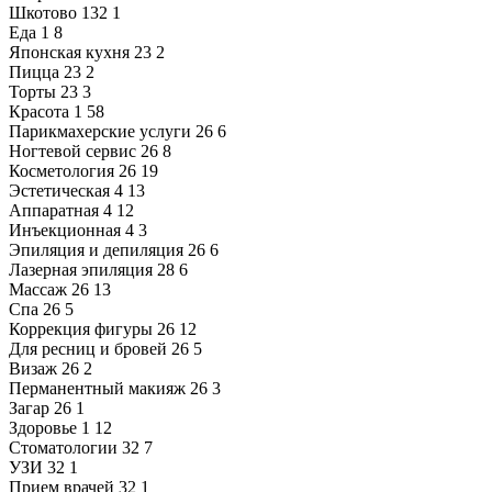
Шкотово
132
1
Еда
1
8
Японская кухня
23
2
Пицца
23
2
Торты
23
3
Красота
1
58
Парикмахерские услуги
26
6
Ногтевой сервис
26
8
Косметология
26
19
Эстетическая
4
13
Аппаратная
4
12
Инъекционная
4
3
Эпиляция и депиляция
26
6
Лазерная эпиляция
28
6
Массаж
26
13
Спа
26
5
Коррекция фигуры
26
12
Для ресниц и бровей
26
5
Визаж
26
2
Перманентный макияж
26
3
Загар
26
1
Здоровье
1
12
Стоматологии
32
7
УЗИ
32
1
Прием врачей
32
1