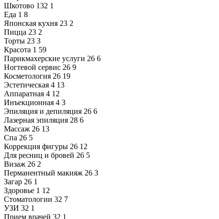
Шкотово
132
1
Еда
1
8
Японская кухня
23
2
Пицца
23
2
Торты
23
3
Красота
1
59
Парикмахерские услуги
26
6
Ногтевой сервис
26
9
Косметология
26
19
Эстетическая
4
13
Аппаратная
4
12
Инъекционная
4
3
Эпиляция и депиляция
26
6
Лазерная эпиляция
28
6
Массаж
26
13
Спа
26
5
Коррекция фигуры
26
12
Для ресниц и бровей
26
5
Визаж
26
2
Перманентный макияж
26
3
Загар
26
1
Здоровье
1
12
Стоматологии
32
7
УЗИ
32
1
Прием врачей
32
1