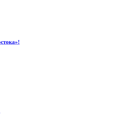
стока»!
!