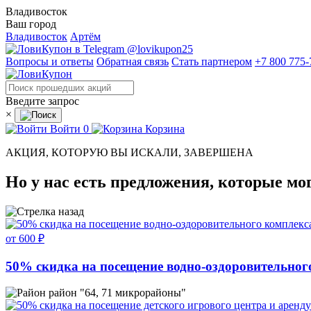
Владивосток
Ваш город
Владивосток
Артём
@lovikupon25
Вопросы и ответы
Обратная связь
Стать партнером
+7 800 775-
Введите запрос
×
Войти
0
Корзина
АКЦИЯ, КОТОРУЮ ВЫ ИСКАЛИ, ЗАВЕРШЕНА
Но у нас есть предложения, которые мо
от 600 ₽
50% скидка на посещение водно-оздоровительного
район "64, 71 микрорайоны"