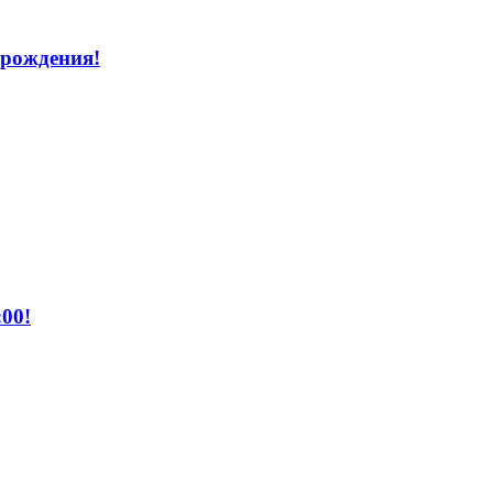
 рождения!
00!