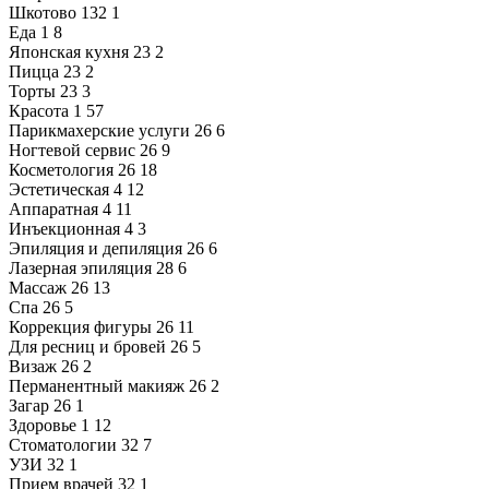
Шкотово
132
1
Еда
1
8
Японская кухня
23
2
Пицца
23
2
Торты
23
3
Красота
1
57
Парикмахерские услуги
26
6
Ногтевой сервис
26
9
Косметология
26
18
Эстетическая
4
12
Аппаратная
4
11
Инъекционная
4
3
Эпиляция и депиляция
26
6
Лазерная эпиляция
28
6
Массаж
26
13
Спа
26
5
Коррекция фигуры
26
11
Для ресниц и бровей
26
5
Визаж
26
2
Перманентный макияж
26
2
Загар
26
1
Здоровье
1
12
Стоматологии
32
7
УЗИ
32
1
Прием врачей
32
1