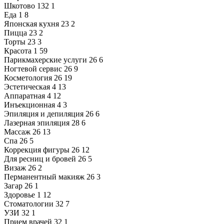
Шкотово
132
1
Еда
1
8
Японская кухня
23
2
Пицца
23
2
Торты
23
3
Красота
1
59
Парикмахерские услуги
26
6
Ногтевой сервис
26
9
Косметология
26
19
Эстетическая
4
13
Аппаратная
4
12
Инъекционная
4
3
Эпиляция и депиляция
26
6
Лазерная эпиляция
28
6
Массаж
26
13
Спа
26
5
Коррекция фигуры
26
12
Для ресниц и бровей
26
5
Визаж
26
2
Перманентный макияж
26
3
Загар
26
1
Здоровье
1
12
Стоматологии
32
7
УЗИ
32
1
Прием врачей
32
1