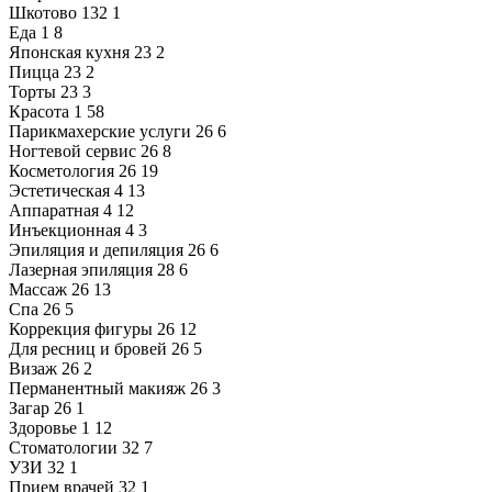
Шкотово
132
1
Еда
1
8
Японская кухня
23
2
Пицца
23
2
Торты
23
3
Красота
1
58
Парикмахерские услуги
26
6
Ногтевой сервис
26
8
Косметология
26
19
Эстетическая
4
13
Аппаратная
4
12
Инъекционная
4
3
Эпиляция и депиляция
26
6
Лазерная эпиляция
28
6
Массаж
26
13
Спа
26
5
Коррекция фигуры
26
12
Для ресниц и бровей
26
5
Визаж
26
2
Перманентный макияж
26
3
Загар
26
1
Здоровье
1
12
Стоматологии
32
7
УЗИ
32
1
Прием врачей
32
1