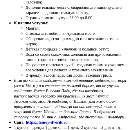
человека;
Дополнительные места оговариваются индивидуально,
заранее, за дополнительную оплату;
Ограничения по шуму с 23:00 до 8:00.
К вашим услугам:
Мангал;
Стоянка автомобиля в отдельном месте;
Обогреватель, если прохладно или вентилятор, если
жарко;
Детская площадка с качелями и большой батут;
Вода со своей скважины: холодная для приготовления
пищи, горячая от электрических титанов;
По участку протекает ручей, создавая своим журчанием
все условия для релакса и утреннего закаливания.
В аренду: велосипеды, сап доски, газовый гриль.
Если вы хотите отдохнуть в лесной тишине, недалеко от моря
(всего 150 м.) и в стороне от пыльной дороги, то не упусти
свой шанс. Бухта Рисовая Падь, где мы находимся,
располагается недалеко от красивейших мест: бухта
Теляковского, мыс. Астафьева, б. Витязь. Для желающих
прогуляться пешком — 30 минут от нас песчаный пляж в
закрытой бухте Идола и не большие Гроты. В обратную
сторону тоже 30 мин с. Андреевка, где дискотеки и Аквапарк.
Сайт:
https://lesnoy-dvorik.ru
1 купон = аренда 1 домика на 1 день, 2 купона = 2 дня и т.д.