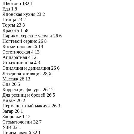
Шкотово
132
1
Еда
1
8
Японская кухня
23
2
Пицца
23
2
Торты
23
3
Красота
1
58
Парикмахерские услуги
26
6
Ногтевой сервис
26
8
Косметология
26
19
Эстетическая
4
13
Аппаратная
4
12
Инъекционная
4
3
Эпиляция и депиляция
26
6
Лазерная эпиляция
28
6
Массаж
26
13
Спа
26
5
Коррекция фигуры
26
12
Для ресниц и бровей
26
5
Визаж
26
2
Перманентный макияж
26
3
Загар
26
1
Здоровье
1
12
Стоматологии
32
7
УЗИ
32
1
Прием врачей
32
1