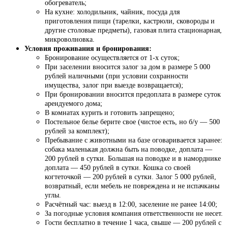
обогреватель;
На кухне: холодильник, чайник, посуда для
приготовления пищи (тарелки, кастрюли, сковороды и
другие столовые предметы), газовая плита стационарная,
микроволновка.
Условия проживания и бронирования:
Бронирование осуществляется от 1-х суток;
При заселении вносится залог за дом в размере 5 000
рублей наличными (при условии сохранности
имущества, залог при выезде возвращается);
При бронировании вносится предоплата в размере суток
арендуемого дома;
В комнатах курить и готовить запрещено;
Постельное белье берите свое (чистое есть, но б/у — 500
рублей за комплект);
Пребывание с животными на базе оговаривается заранее:
собака маленькая должна быть на поводке, доплата —
200 рублей в сутки. Большая на поводке и в наморднике
доплата — 450 рублей в сутки. Кошка со своей
когтеточкой — 200 рублей в сутки. Залог 5 000 рублей,
возвратный, если мебель не повреждена и не испачканы
углы.
Расчётный час: выезд в 12:00, заселение не ранее 14:00;
За погодные условия компания ответственности не несет.
Гости бесплатно в течение 1 часа, свыше — 200 рублей с