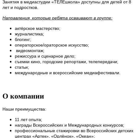
Занятия в медиастудии
«
ТЕЛЕшкола
»
доступны для детей от 8
лет и подростков.
Направления, которые ребята осваивают в группе:
актёрское мастерство;
журналистика;
блогинг;
операторское/ораторское искусство;
видеомонтаж;
режиссура и сценарное дело;
съемки кино, городские репортажи, телепередачи;
статьи;
международные и всероссийские медиафестивали.
О компании
Наши преимущества:
11 лет опыта;
награды Всероссийских и Международных конкурсов;
профессиональные стажировки во Всероссийских детских
центрах «Артек», «Орлёнок», «Океан»;