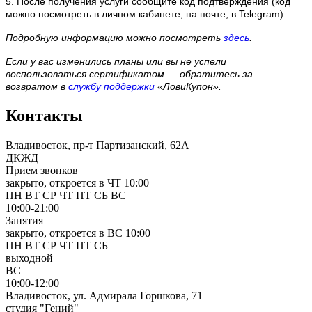
5. После получения услуги сообщите код подтверждения (код
можно посмотреть в личном кабинете, на почте, в Telegram).
Подробную информацию можно посмотреть
здесь
.
Если у вас изменились планы или вы не успели
воспользоваться сертификатом — обратитесь за
возвратом в
службу поддержки
«ЛовиКупон».
Контакты
Владивосток, пр-т Партизанский, 62А
ДКЖД
Прием звонков
закрыто, откроется в ЧТ 10:00
ПН
ВТ
СР
ЧТ
ПТ
СБ
ВС
10:00-21:00
Занятия
закрыто, откроется в ВС 10:00
ПН
ВТ
СР
ЧТ
ПТ
СБ
выходной
ВС
10:00-12:00
Владивосток, ул. Адмирала Горшкова, 71
студия "Гений"