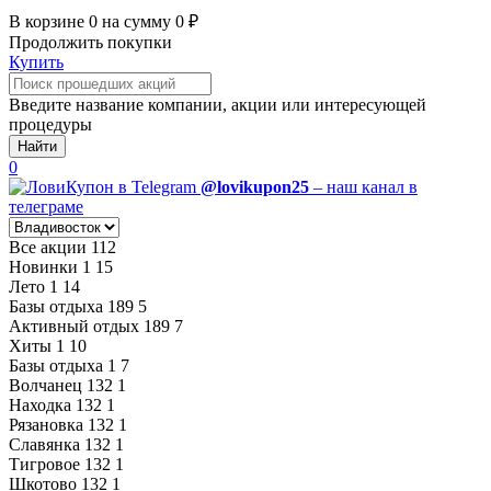
В корзине
0
на сумму
0
₽
Продолжить покупки
Купить
Введите название компании, акции или интересующей
процедуры
Найти
0
@lovikupon25
– наш канал в
телеграме
Все акции
112
Новинки
1
15
Лето
1
14
Базы отдыха
189
5
Активный отдых
189
7
Хиты
1
10
Базы отдыха
1
7
Волчанец
132
1
Находка
132
1
Рязановка
132
1
Славянка
132
1
Тигровое
132
1
Шкотово
132
1